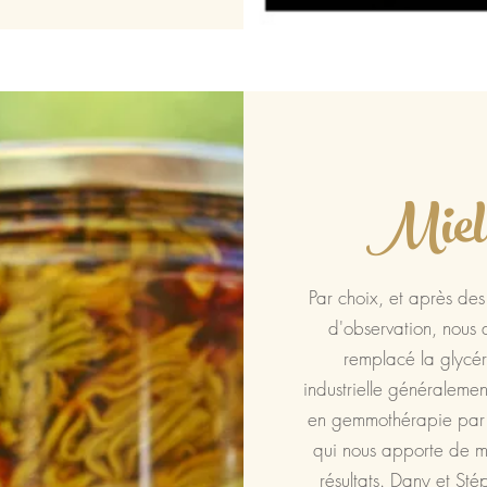
Miel
Par choix, et après de
d'observation, nous 
remplacé la glycér
industrielle généralement
en gemmothérapie par 
qui nous apporte de me
résultats. Dany et Sté