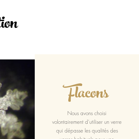
ion
Flacons
Nous avons choisi
volontairement d'utiliser un verre
qui dépasse les qualités des