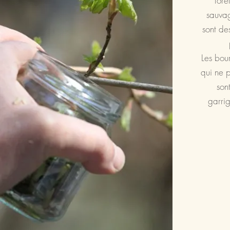
forê
sauva
sont de
Les bou
qui ne p
son
garri