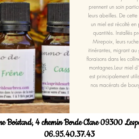
prennent un soin partic
leurs abeilles. De cette 
un miel est récolté en 
quantités. Installés p
Mirepoix, leurs ruche
itinérantes, migrant au
floraisons dans les collin
montagnes.Leur miel d
est principalement util
nos macérats de bour
ne Boistard, 4 chemin Borde Clare 09300 Lesp
06.95.40.37.43