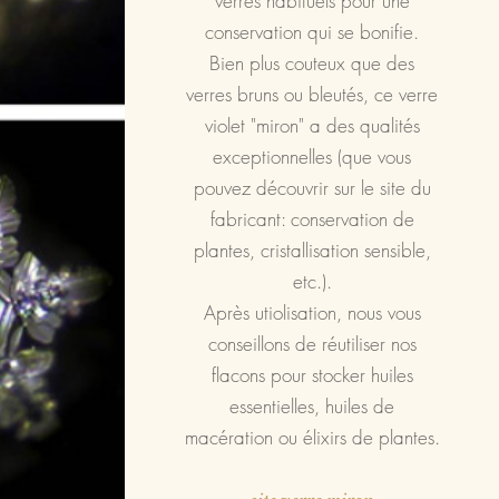
verres habituels pour une
conservation qui se bonifie.
Bien plus couteux que des
verres bruns ou bleutés, ce verre
violet "miron" a des qualités
exceptionnelles (que vous
pouvez découvrir sur le site du
fabricant: conservation de
plantes, cristallisation sensible,
etc.).
Après utiolisation, nous vous
conseillons de réutiliser nos
flacons pour stocker huiles
essentielles, huiles de
macération ou élixirs de plantes.