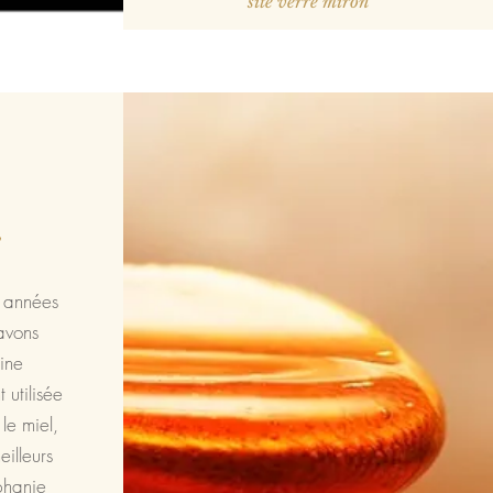
site verre miron
s années
avons
ine
 utilisée
le miel,
illeurs
phanie