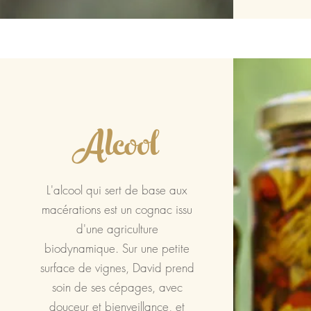
Alcool
L'alcool qui sert de base aux
macérations est un cognac issu
d'une agriculture
biodynamique. Sur une petite
surface de vignes, David prend
soin de ses cépages, avec
douceur et bienveillance, et