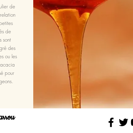
ulier de
relation
petites
rès de
s sont
 gré des
es ou les
'acacia
isé pour
geons.
arrou