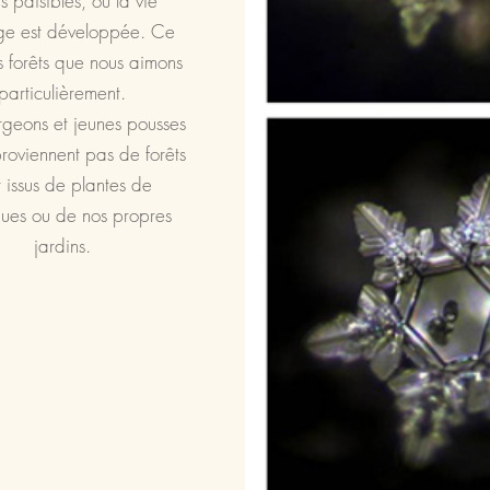
ts paisibles, où la vie
ge est développée. Ce
s forêts que nous aimons
particulièrement.
rgeons et jeunes pousses
roviennent pas de forêts
t issus de plantes de
gues ou de nos propres
jardins.