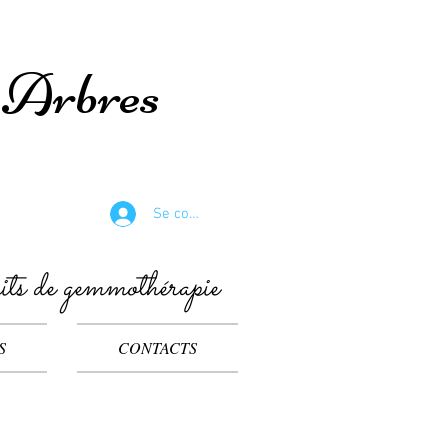
s Arbres
Se connecter
its de gemmothérapie
S
CONTACTS