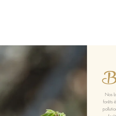
Bo
Nos b
forêts 
polluti