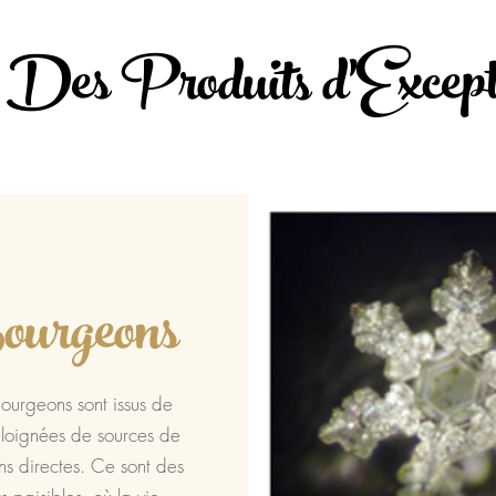
Des Produits d'Except
urgeons
ourgeons sont issus de
éloignées de sources de
ons directes. Ce sont des